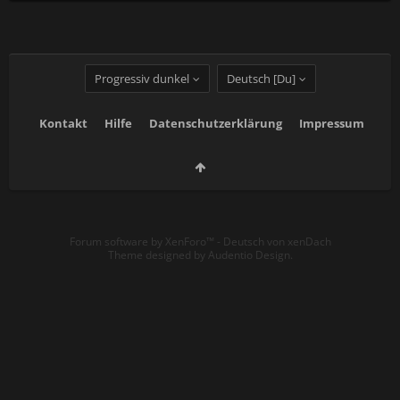
Progressiv dunkel
Deutsch [Du]
Kontakt
Hilfe
Datenschutzerklärung
Impressum
Forum software by XenForo™
-
Deutsch von xenDach
Theme designed by
Audentio Design
.