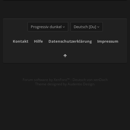
Progressiv dunkel
Deutsch [Du]
Kontakt
Hilfe
Datenschutzerklärung
Impressum
Forum software by XenForo™
-
Deutsch von xenDach
Theme designed by
Audentio Design
.