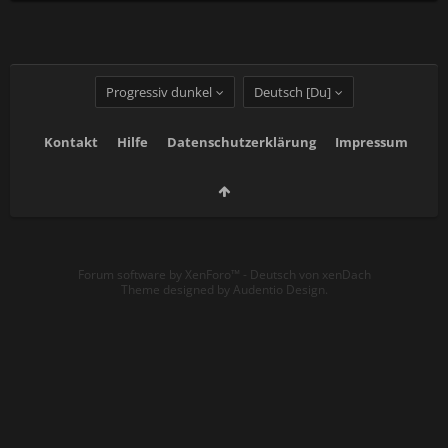
Progressiv dunkel
Deutsch [Du]
Kontakt
Hilfe
Datenschutzerklärung
Impressum
Forum software by XenForo™
-
Deutsch von xenDach
Theme designed by
Audentio Design
.