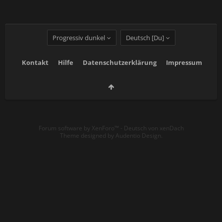
Progressiv dunkel
Deutsch [Du]
Kontakt
Hilfe
Datenschutzerklärung
Impressum
Forum software by XenForo™
-
Deutsch von xenDach
Theme designed by
Audentio Design
.