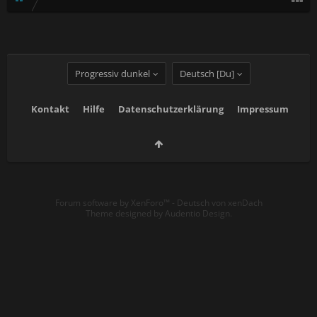
Progressiv dunkel
Deutsch [Du]
Kontakt
Hilfe
Datenschutzerklärung
Impressum
Forum software by XenForo™
-
Deutsch von xenDach
Theme designed by
Audentio Design
.