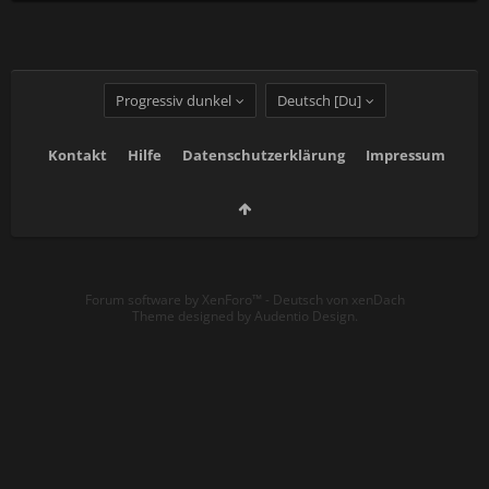
Progressiv dunkel
Deutsch [Du]
Kontakt
Hilfe
Datenschutzerklärung
Impressum
Forum software by XenForo™
-
Deutsch von xenDach
Theme designed by
Audentio Design
.