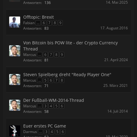
14. Mai 2025
Antworten:
136
Offtopic: Brexit
Fabian
...
6
7
8
9
17. August 2016
Antworten:
83
Von Bitcoin bis POW lite - der Crypto Currency
Thread
Marcus
...
6
7
8
9
21. April 2024
Antworten:
81
Steven Spielberg dreht "Ready Player One"
Marcus
...
5
6
7
8
25. März 2021
Antworten:
71
Der Fußball-WM-2014-Thread
Marcus
...
3
4
5
6
14. Juli 2014
Antworten:
58
Euer erstes PC Game
Darmus
...
3
4
5
6
19. Mai 2020