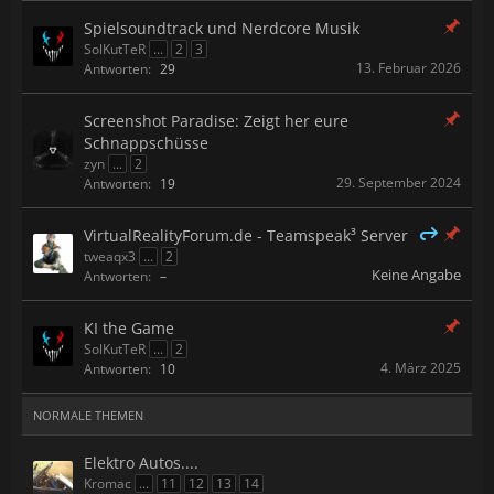
Spielsoundtrack und Nerdcore Musik
SolKutTeR
...
2
3
13. Februar 2026
Antworten:
29
Screenshot Paradise: Zeigt her eure
Schnappschüsse
zyn
...
2
29. September 2024
Antworten:
19
VirtualRealityForum.de - Teamspeak³ Server
tweaqx3
...
2
Keine Angabe
Antworten:
–
KI the Game
SolKutTeR
...
2
4. März 2025
Antworten:
10
NORMALE THEMEN
Elektro Autos....
Kromac
...
11
12
13
14