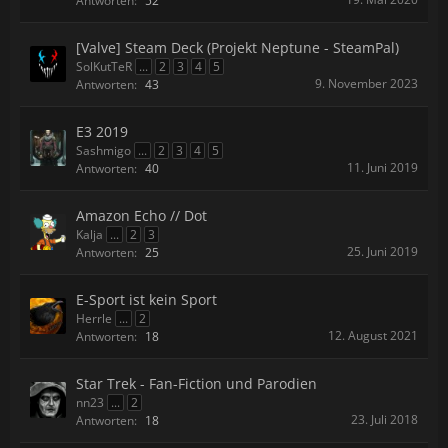
Antworten:
52
[Valve] Steam Deck (Projekt Neptune - SteamPal)
SolKutTeR
...
2
3
4
5
9. November 2023
Antworten:
43
E3 2019
Sashmigo
...
2
3
4
5
11. Juni 2019
Antworten:
40
Amazon Echo // Dot
Kalja
...
2
3
25. Juni 2019
Antworten:
25
E-Sport ist kein Sport
Herrle
...
2
12. August 2021
Antworten:
18
Star Trek - Fan-Fiction und Parodien
nn23
...
2
23. Juli 2018
Antworten:
18