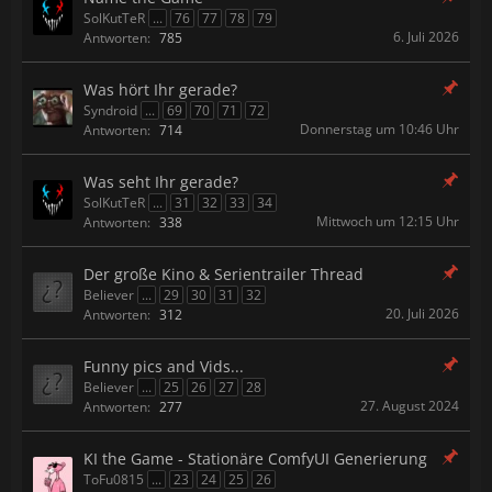
SolKutTeR
...
76
77
78
79
6. Juli 2026
Antworten:
785
Was hört Ihr gerade?
Syndroid
...
69
70
71
72
Donnerstag um 10:46 Uhr
Antworten:
714
Was seht Ihr gerade?
SolKutTeR
...
31
32
33
34
Mittwoch um 12:15 Uhr
Antworten:
338
Der große Kino & Serientrailer Thread
Believer
...
29
30
31
32
20. Juli 2026
Antworten:
312
Funny pics and Vids...
Believer
...
25
26
27
28
27. August 2024
Antworten:
277
KI the Game - Stationäre ComfyUI Generierung
ToFu0815
...
23
24
25
26