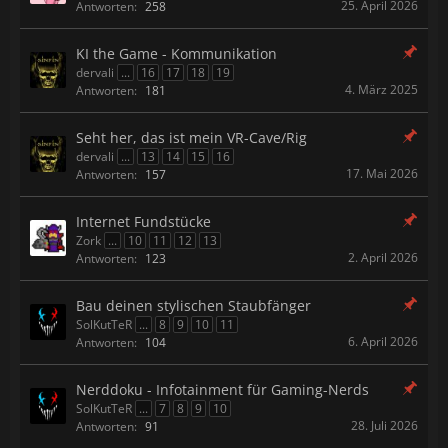
25. April 2026
Antworten:
258
KI the Game - Kommunikation
dervali
...
16
17
18
19
4. März 2025
Antworten:
181
Seht her, das ist mein VR-Cave/Rig
dervali
...
13
14
15
16
17. Mai 2026
Antworten:
157
Internet Fundstücke
Zork
...
10
11
12
13
2. April 2026
Antworten:
123
Bau deinen stylischen Staubfänger
SolKutTeR
...
8
9
10
11
6. April 2026
Antworten:
104
Nerddoku - Infotainment für Gaming-Nerds
SolKutTeR
...
7
8
9
10
28. Juli 2026
Antworten:
91