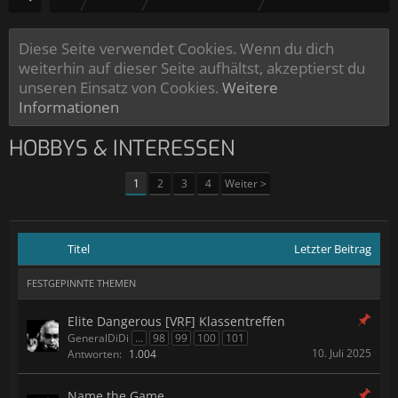
Diese Seite verwendet Cookies. Wenn du dich
weiterhin auf dieser Seite aufhältst, akzeptierst du
unseren Einsatz von Cookies.
Weitere
Informationen
HOBBYS & INTERESSEN
1
2
3
4
Weiter >
Titel
Letzter Beitrag
FESTGEPINNTE THEMEN
Elite Dangerous [VRF] Klassentreffen
GeneralDiDi
...
98
99
100
101
10. Juli 2025
Antworten:
1.004
Name the Game