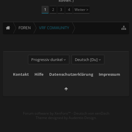
können. )
1
2
3
4
Weiter >
FOREN
VRF COMMUNITY
Progressiv dunkel
Deutsch [Du]
Kontakt
Hilfe
Datenschutzerklärung
Impressum
Forum software by XenForo™
-
Deutsch von xenDach
Theme designed by
Audentio Design
.