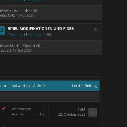
letzt:
UUVR - Schedule I
olKutTeR
,
4. Mai 2026
SPIEL-MODIFIKATIONEN UND FIXES
Themen:
15
Beiträge:
1.331
letzt:
Mod's - Skyrim VR
xacuatl
,
16. Juli 2026
atum
Antworten
Aufrufe
Letzter Beitrag
Antworten:
0
ToM
Aufrufe:
8.130
22. Oktober 2023