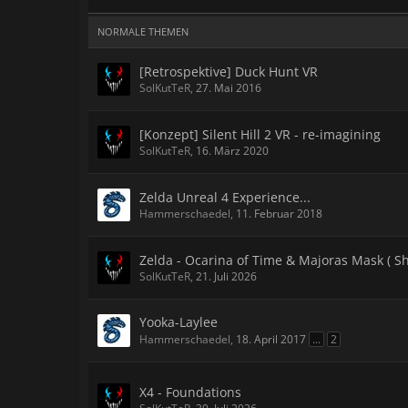
NORMALE THEMEN
[Retrospektive] Duck Hunt VR
SolKutTeR
,
27. Mai 2016
[Konzept] Silent Hill 2 VR - re-imagining
SolKutTeR
,
16. März 2020
Zelda Unreal 4 Experience...
Hammerschaedel
,
11. Februar 2018
Zelda - Ocarina of Time & Majoras Mask ( Sh
SolKutTeR
,
21. Juli 2026
Yooka-Laylee
Hammerschaedel
,
18. April 2017
...
2
X4 - Foundations