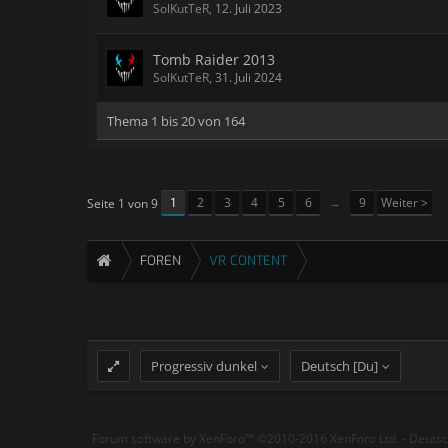
SolKutTeR
,
12. Juli 2023
Tomb Raider 2013
SolKutTeR
,
31. Juli 2024
Thema 1 bis 20 von 164
1
2
3
4
5
6
→
9
Weiter >
Seite 1 von 9
FOREN
VR CONTENT
Progressiv dunkel
Deutsch [Du]
Forum software by XenForo™
©2010-2016 XenForo Ltd.
-
Deuts