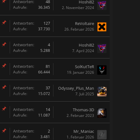
Antworten:
48
Hoshi82
Aufrufe:
36.345
2. November 2024
Antworten:
127
ReVoltaire
Aufrufe:
37.730
26. Februar 2026
Antworten:
4
Hoshi82
Aufrufe:
5.288
7. April 2024
Antworten:
81
SolKutTeR
Aufrufe:
66.444
19. Januar 2026
Antworten:
37
Odyssey_Plus_Man
Aufrufe:
15.072
7. Juli 2025
Antworten:
14
Thomas-3D
Aufrufe:
11.087
2. Februar 2023
Antworten:
2
Mr_Maniac
Aufrufe:
3.481
1. Februar 2026