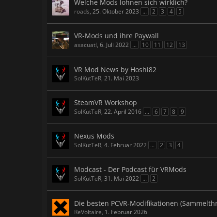
Welche Mods lohnen sich wirklich?
roads
,
25. Oktober 2023
...
2
3
4
5
VR-Mods und ihre Paywall
axacuatl
,
6. Juli 2022
...
10
11
12
13
VR Mod News by Hoshi82
SolKutTeR
,
21. Mai 2023
SteamVR Workshop
SolKutTeR
,
22. April 2016
...
6
7
8
9
Nexus Mods
SolKutTeR
,
4. Februar 2022
...
2
3
4
Modcast - Der Podcast für VRMods
SolKutTeR
,
31. Mai 2022
...
2
Die besten PCVR-Modifikationen (Sammelthr
ReVoltaire
,
1. Februar 2026