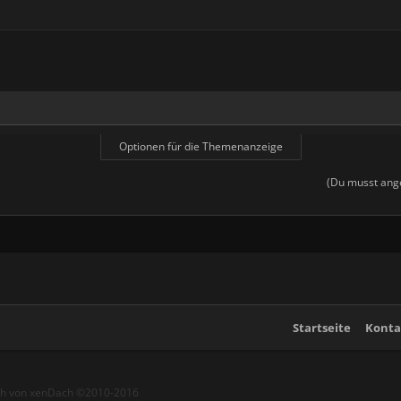
Optionen für die Themenanzeige
(Du musst ange
Startseite
Konta
ch von xenDach
©2010-2016