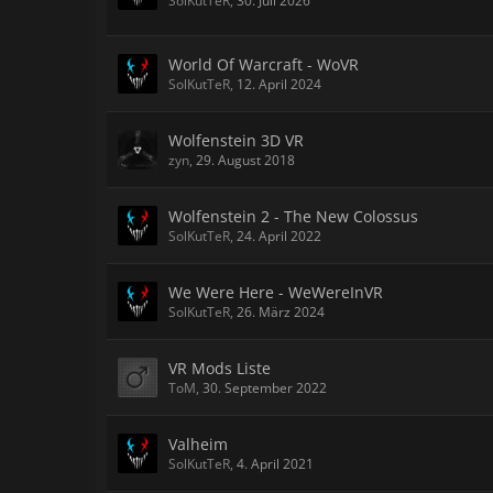
SolKutTeR
,
30. Juli 2026
World Of Warcraft - WoVR
SolKutTeR
,
12. April 2024
Wolfenstein 3D VR
zyn
,
29. August 2018
Wolfenstein 2 - The New Colossus
SolKutTeR
,
24. April 2022
We Were Here - WeWereInVR
SolKutTeR
,
26. März 2024
VR Mods Liste
ToM
,
30. September 2022
Valheim
SolKutTeR
,
4. April 2021