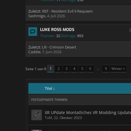
Zuletzt:
REF - Resident Evil 9 Requiem
Sashmigo
,
4. Juli 2026
LUKE ROSS MODS
Themen:
32
Beiträge:
893
Zuletzt:
LR - Crimson Desert
Caddie
,
7. Juni 2026
1
2
3
4
5
6
→
9
Weiter >
Seite 1 von 9
Titel ↓
FESTGEPINNTE THEMEN
XR UPdate Montatliches VR Modding Updat
ToM
,
22. Oktober 2023