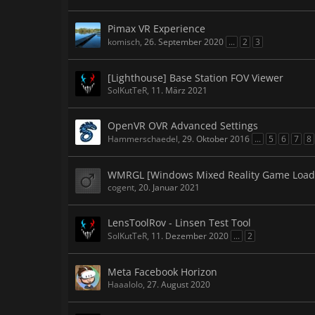
Pimax VR Experience
komisch
,
26. September 2020
...
2
3
[Lighthouse] Base Station FOV Viewer
SolKutTeR
,
11. März 2021
OpenVR OVR Advanced Settings
Hammerschaedel
,
29. Oktober 2016
...
5
6
7
8
WMRGL [Windows Mixed Reality Game Load
cogent
,
20. Januar 2021
LensToolRov - Linsen Test Tool
SolKutTeR
,
11. Dezember 2020
...
2
Meta Facebook Horizon
Haaalolo
,
27. August 2020