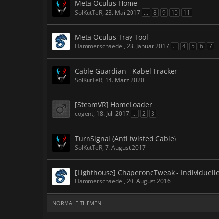
Meta Oculus Home
SolKutTeR
,
23. Mai 2017
...
8
9
10
11
Meta Oculus Tray Tool
Hammerschaedel
,
23. Januar 2017
...
4
5
6
7
Cable Guardian - Kabel Tracker
SolKutTeR
,
14. März 2020
[SteamVR] HomeLoader
cogent
,
18. Juli 2017
...
2
3
TurnSignal (Anti twisted Cable)
SolKutTeR
,
7. August 2017
[Lighthouse] ChaperoneTweak - Individue
Hammerschaedel
,
20. August 2016
NORMALE THEMEN