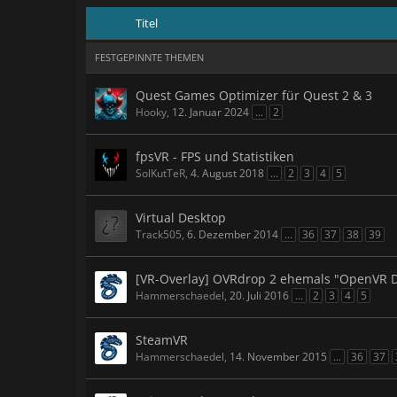
Titel
FESTGEPINNTE THEMEN
Quest Games Optimizer für Quest 2 & 3
Hooky
,
12. Januar 2024
...
2
fpsVR - FPS und Statistiken
SolKutTeR
,
4. August 2018
...
2
3
4
5
Virtual Desktop
Track505
,
6. Dezember 2014
...
36
37
38
39
[VR-Overlay] OVRdrop 2 ehemals "OpenVR De
Hammerschaedel
,
20. Juli 2016
...
2
3
4
5
SteamVR
Hammerschaedel
,
14. November 2015
...
36
37