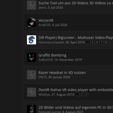
Suche Tool um aus 2D Videos 3D Videos zu
jeeric
,
5. Juli 2026
VectorXR
AndiS3D
,
6. Juli 2026
[VR Player] Bigscreen - Multiuser Video-Play
Hammerschaedel
,
28. April 2016
...
5
6
7
8
Graffiti Bombing
SolKutTeR
,
14. November 2019
Razer Headset in VD nutzen
DN75
,
30. Januar 2026
DeoVR Native VR video player with embedd
WebEye
,
27. August 2016
...
2
3
2D Bilder und Videos auf eigenem PC in 3D 
FortunaCournot
,
4. August 2025