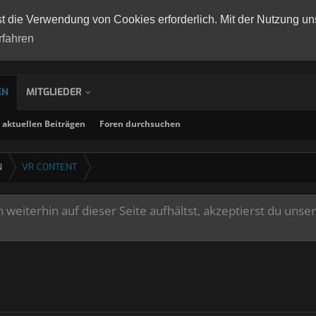
st die Verwendung von Cookies erforderlich. Mit der Nutzung un
rfahren
EN
MITGLIEDER
aktuellen Beiträgen
Foren durchsuchen
N
VR CONTENT
weiterhin auf dieser Seite aufhältst, akzeptierst du unse