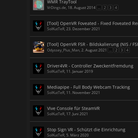
WMR TrayTool
VrDings.de
,
18. August 2014
...
2
3
4
[Tool] OpenVR Foveated - Fixed Foveated R
SolKutTeR
,
23. Dezember 2021
[Tool] OpenVR FSR - Bildskalierung (NIS / F
Odyssey_Plus_Man
,
2. August 2021
...
2
3
4
Driver4VR - Controller Zweckentfremdung
SolKutTeR
,
11. Januar 2019
Mediapipe - Full Body Webcam Tracking
SolKutTeR
,
11. November 2021
Vive Console für SteamVR
SolKutTeR
,
17. Juni 2021
Stop Sign VR - Schützt die Einrichtung
SolKutTeR
,
5. März 2020