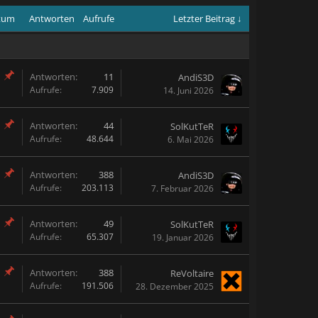
atum
Antworten
Aufrufe
Letzter Beitrag ↓
Antworten:
11
AndiS3D
Aufrufe:
7.909
14. Juni 2026
Antworten:
44
SolKutTeR
Aufrufe:
48.644
6. Mai 2026
Antworten:
388
AndiS3D
Aufrufe:
203.113
7. Februar 2026
Antworten:
49
SolKutTeR
Aufrufe:
65.307
19. Januar 2026
Antworten:
388
ReVoltaire
Aufrufe:
191.506
28. Dezember 2025