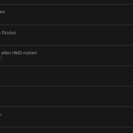
ben
a Oculus
f allen HMD nutzen
2
n