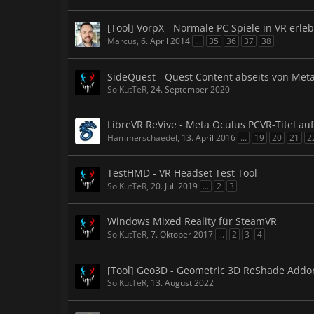
[Tool] VorpX - Normale PC Spiele in VR erle
Marcus
,
6. April 2014
...
35
36
37
38
SideQuest - Quest Content abseits von Met
SolKutTeR
,
24. September 2020
LibreVR ReVive - Meta Oculus PCVR-Titel au
Hammerschaedel
,
13. April 2016
...
19
20
21
2
TestHMD - VR Headset Test Tool
SolKutTeR
,
20. Juli 2019
...
2
3
Windows Mixed Reality für SteamVR
SolKutTeR
,
7. Oktober 2017
...
2
3
4
[Tool] Geo3D - Geometric 3D ReShade Addo
SolKutTeR
,
13. August 2022