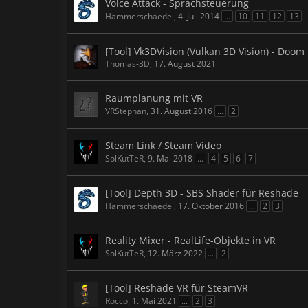
Voice Attack - Sprachsteuerung
Hammerschaedel
,
4. Juli 2014
...
10
11
12
13
[Tool] Vk3DVision (Vulkan 3D Vision) - Doom
Thomas-3D
,
17. August 2021
Raumplanung mit VR
VRStephan
,
31. August 2016
...
2
Steam Link / Steam Video
SolKutTeR
,
9. Mai 2018
...
4
5
6
7
[Tool] Depth 3D - SBS Shader für Reshade
Hammerschaedel
,
17. Oktober 2016
...
2
3
Reality Mixer - RealLife-Objekte in VR
SolKutTeR
,
12. März 2022
...
2
[Tool] Reshade VR für SteamVR
Rocco
,
1. Mai 2021
...
2
3