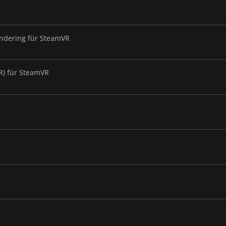
endering für SteamVR
SR) für SteamVR