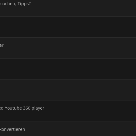
 machen, Tipps?
er
ed Youtube 360 player
konvertieren