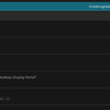
Erstellungsd
sktop Display Portal"
38
39