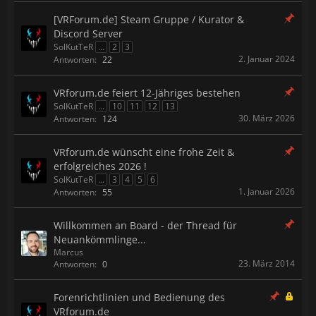
[VRForum.de] Steam Gruppe / Kurator &
Discord Server
SolKutTeR
...
2
3
2. Januar 2024
Antworten:
22
VRforum.de feiert 12-Jähriges bestehen
SolKutTeR
...
10
11
12
13
30. März 2026
Antworten:
124
VRforum.de wünscht eine frohe Zeit &
erfolgreiches 2026 !
SolKutTeR
...
3
4
5
6
1. Januar 2026
Antworten:
55
Willkommen an Board - der Thread für
Neuankömmlinge...
Marcus
23. März 2014
Antworten:
0
Forenrichtlinien und Bedienung des
VRforum.de