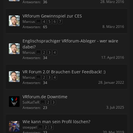
28. März 2016
Antworten:
36
VRforum Gewinnspiel zur CES
Marcus
...
4
5
6
7
8. März 2016
Antworten:
65
Englischsprachiger VRforum-Ableger - wer wäre
dabei?
Marcus
...
2
3
4
17. April 2016
Antworten:
34
VR Forum 2.0! Brauchen Euer Feedback! :)
Marcus
...
2
3
4
28. Januar 2022
Antworten:
34
VRforum.de Downtime
SolKutTeR
...
2
3
3. Juli 2025
Antworten:
23
Wie kann man sein Profil löschen?
stoeppel
...
2
3
20. Mai 2019
Antworten:
23