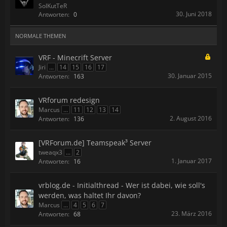
SolKutTeR
30. Juni 2018
Antworten:
0
NORMALE THEMEN
VRF - Minecrift Server
Jiri
...
14
15
16
17
30. Januar 2015
Antworten:
163
VRforum redesign
Marcus
...
11
12
13
14
2. August 2016
Antworten:
136
[VRForum.de] Teamspeak³ Server
tweaqx3
...
2
1. Januar 2017
Antworten:
16
vrblog.de - Initialthread - Wer ist dabei, wie soll's
werden, was haltet Ihr davon?
Marcus
...
4
5
6
7
23. März 2016
Antworten:
68