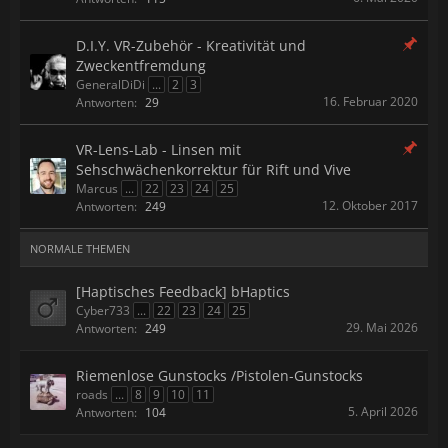
D.I.Y. VR-Zubehör - Kreativität und
Zweckentfremdung
GeneralDiDi
...
2
3
16. Februar 2020
Antworten:
29
VR-Lens-Lab - Linsen mit
Sehschwächenkorrektur für Rift und Vive
Marcus
...
22
23
24
25
12. Oktober 2017
Antworten:
249
NORMALE THEMEN
[Haptisches Feedback] bHaptics
Cyber733
...
22
23
24
25
29. Mai 2026
Antworten:
249
Riemenlose Gunstocks /Pistolen-Gunstocks
roads
...
8
9
10
11
5. April 2026
Antworten:
104