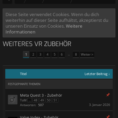
Diese Seite verwendet Cookies. Wenn du dich
weiterhin auf dieser Seite aufhältst, akzeptierst du
unseren Einsatz von Cookies.
Weitere
Informationen
WEITERES VR ZUBEHÖR
1
2
3
4
5
6
→
8
Weiter >
Titel
Letzter Beitrag ↓
FESTGEPINNTE THEMEN
Meta Quest 3 - Zubehör
ToM
...
48
49
50
51
3. Januar 2026
Antworten:
507
Valve Index - Zubehör