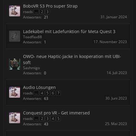
BoboVR S3 Pro super Strap
roads
...
2
3
31. Januar 2024
Antworten:
21
Ladekabel mit Ladefunktion für Meta Quest 3
Toadflax88
17. November 2023
Antworten:
1
OWO- neue Haptic-Jacke in kooperation mit UBI-
soft
Sashmigo
14. Juli 2023
Antworten:
0
Audio Lösungen
roads
...
4
5
6
7
30. Juni 2023
Antworten:
63
Conquest pro VR - Get immersed
roads
...
2
3
4
5
25. Mai 2023
Antworten:
43