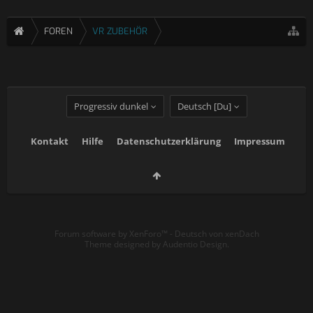
FOREN
VR ZUBEHÖR
Progressiv dunkel
Deutsch [Du]
Kontakt
Hilfe
Datenschutzerklärung
Impressum
Forum software by XenForo™
-
Deutsch von xenDach
Theme designed by
Audentio Design
.