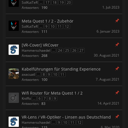
SolKutTeR
...
17
18
19
20
1. Juli 2023
Antworten:
190
Meta Quest 1 / 2 - Zubehör
SolKutTeR
...
9
10
11
12
6. Januar 2023
Antworten:
111
[VR-Cover] VRCover
Hammerschaedel
...
24
25
26
27
30. August 2021
Antworten:
268
Kabelführungen für Standing Experience
axacuatl
...
8
9
10
11
7. August 2021
Antworten:
100
Wifi Router für Meta Quest 1 / 2
Kniffo
...
6
7
8
9
14. April 2021
Antworten:
83
VR-Lens / VR-Optiker - Linsen aus Deutschland
Hammerschaedel
...
9
10
11
12
6. Mai 2020
Antworten:
115