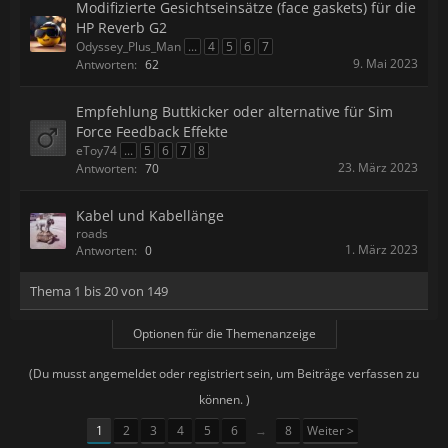
Modifizierte Gesichtseinsätze (face gaskets) für die
HP Reverb G2
Odyssey_Plus_Man
...
4
5
6
7
9. Mai 2023
Antworten:
62
Empfehlung Buttkicker oder alternative für Sim
Force Feedback Effekte
eToy74
...
5
6
7
8
23. März 2023
Antworten:
70
Kabel und Kabellänge
roads
1. März 2023
Antworten:
0
Thema 1 bis 20 von 149
Optionen für die Themenanzeige
(Du musst angemeldet oder registriert sein, um Beiträge verfassen zu
können. )
1
2
3
4
5
6
→
8
Weiter >