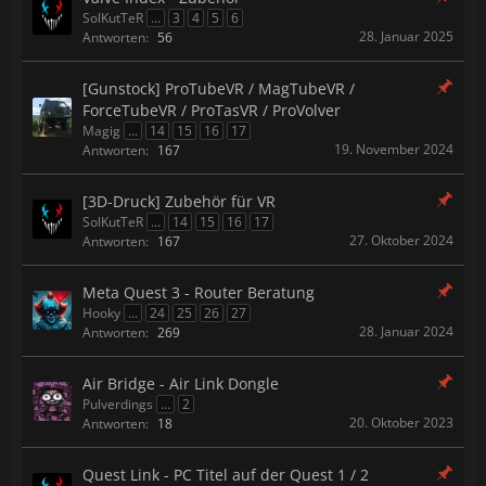
SolKutTeR
...
3
4
5
6
28. Januar 2025
Antworten:
56
[Gunstock] ProTubeVR / MagTubeVR /
ForceTubeVR / ProTasVR / ProVolver
Magig
...
14
15
16
17
19. November 2024
Antworten:
167
[3D-Druck] Zubehör für VR
SolKutTeR
...
14
15
16
17
27. Oktober 2024
Antworten:
167
Meta Quest 3 - Router Beratung
Hooky
...
24
25
26
27
28. Januar 2024
Antworten:
269
Air Bridge - Air Link Dongle
Pulverdings
...
2
20. Oktober 2023
Antworten:
18
Quest Link - PC Titel auf der Quest 1 / 2