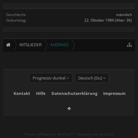
Geschlecht:
männlich
Geburtstag:
22. Oktober 1989
(Alter: 36)
MITGLIEDER
ANDRAGS
Progressiv dunkel
Deutsch [Du]
Kontakt
Hilfe
Datenschutzerklärung
Impressum
Forum software by XenForo™
-
Deutsch von xenDach