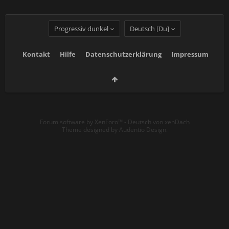
Progressiv dunkel
Deutsch [Du]
Kontakt
Hilfe
Datenschutzerklärung
Impressum
Forum software by XenForo™
-
Deutsch von xenDach
Theme designed by
Audentio Design
.