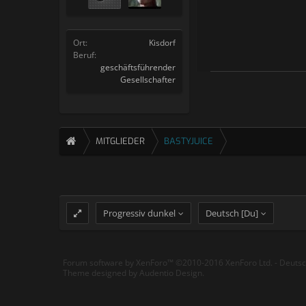
Ort:
Kisdorf
Beruf:
geschäftsführender
Gesellschafter
MITGLIEDER
BASTYJUICE
Progressiv dunkel
Deutsch [Du]
Forum software by XenForo™
©2010-2016 XenForo Ltd.
-
Deuts
Theme designed by
Audentio Design
.