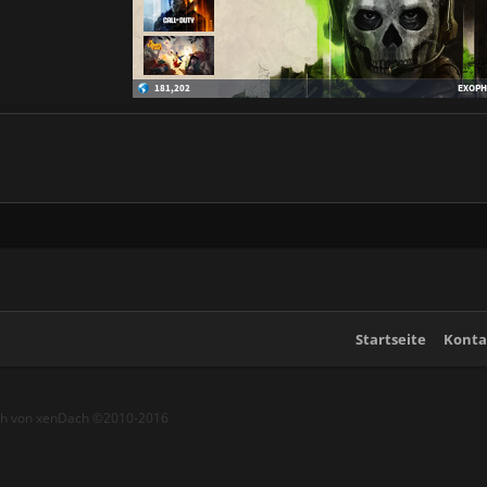
Startseite
Konta
ch von xenDach
©2010-2016