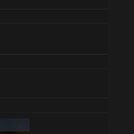
Syndroid
TerminX
TerminX
Syndroid