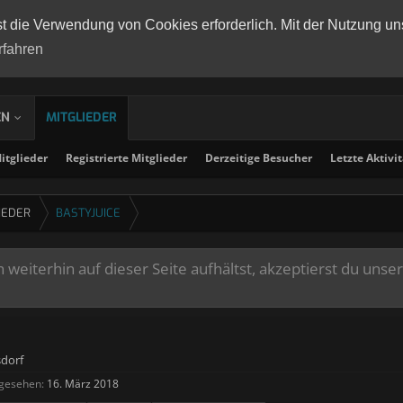
st die Verwendung von Cookies erforderlich. Mit der Nutzung un
rfahren
EN
MITGLIEDER
tglieder
Registrierte Mitglieder
Derzeitige Besucher
Letzte Aktivi
IEDER
BASTYJUICE
weiterhin auf dieser Seite aufhältst, akzeptierst du unse
sdorf
 gesehen:
16. März 2018