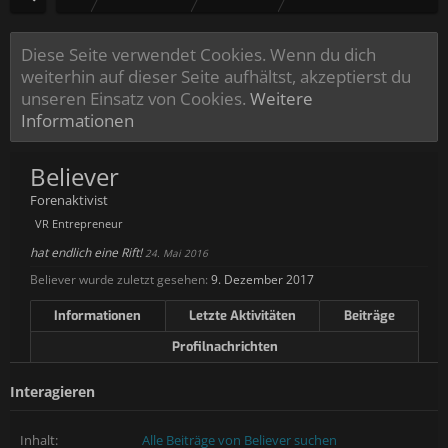
Diese Seite verwendet Cookies. Wenn du dich
weiterhin auf dieser Seite aufhältst, akzeptierst du
unseren Einsatz von Cookies.
Weitere
Informationen
Believer
Forenaktivist
VR Entrepreneur
hat endlich eine Rift!
24. Mai 2016
Believer wurde zuletzt gesehen:
9. Dezember 2017
Informationen
Letzte Aktivitäten
Beiträge
Profilnachrichten
Interagieren
Inhalt:
Alle Beiträge von Believer suchen