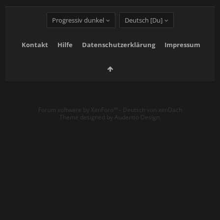
Progressiv dunkel
Deutsch [Du]
Kontakt
Hilfe
Datenschutzerklärung
Impressum
Forum software by XenForo™
-
Deutsch von xenDach
Theme designed by
Audentio Design
.