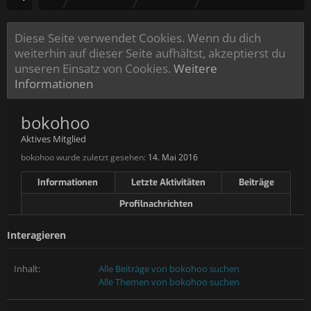
Diese Seite verwendet Cookies. Wenn du dich
weiterhin auf dieser Seite aufhältst, akzeptierst du
unseren Einsatz von Cookies.
Weitere
Informationen
bokohoo
Aktives Mitglied
bokohoo wurde zuletzt gesehen:
14. Mai 2016
Informationen
Letzte Aktivitäten
Beiträge
Profilnachrichten
Interagieren
Inhalt:
Alle Beiträge von bokohoo suchen
Alle Themen von bokohoo suchen