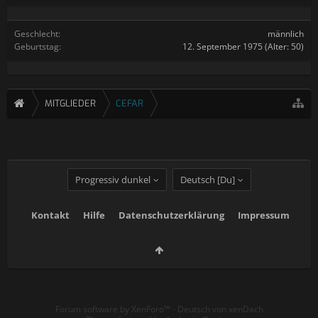
Geschlecht:
männlich
Geburtstag:
12. September 1975
(Alter: 50)
MITGLIEDER
CEFAR
Progressiv dunkel
Deutsch [Du]
Kontakt
Hilfe
Datenschutzerklärung
Impressum
Forum software by XenForo™
-
Deutsch von xenDach