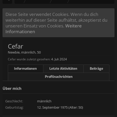
Diese Seite verwendet Cookies. Wenn du dich
weiterhin auf dieser Seite aufhältst, akzeptierst du
unseren Einsatz von Cookies.
Weitere
Informationen
Cefar
Newbie
, männlich, 50
Cefar wurde zuletzt gesehen:
4. Juli 2024
Informationen
Letzte Aktivitäten
Beiträge
Profilnachrichten
Über mich
Geschlecht:
männlich
Geburtstag:
12. September 1975 (Alter: 50)