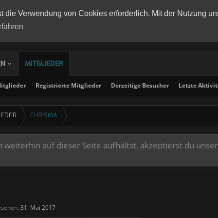
st die Verwendung von Cookies erforderlich. Mit der Nutzung un
rfahren
EN
MITGLIEDER
tglieder
Registrierte Mitglieder
Derzeitige Besucher
Letzte Aktivi
IEDER
CHRISMA
weiterhin auf dieser Seite aufhältst, akzeptierst du unse
esehen:
31. Mai 2017