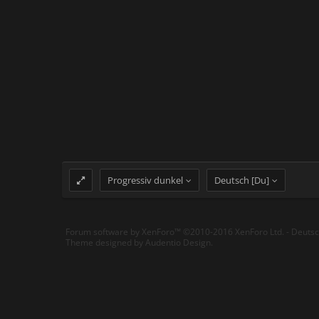
Progressiv dunkel
Deutsch [Du]
Forum software by XenForo™
©2010-2016 XenForo Ltd.
-
Deuts
Theme designed by
Audentio Design
.