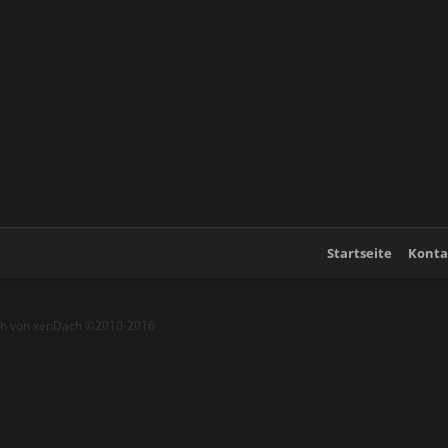
Startseite
Konta
ch von xenDach
©2010-2016