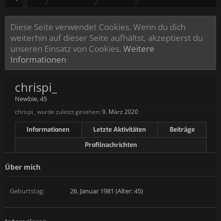
Diese Seite verwendet Cookies. Wenn du dich
weiterhin auf dieser Seite aufhältst, akzeptierst du
unseren Einsatz von Cookies.
Weitere
Informationen
chrispi_
Newbie
, 45
chrispi_ wurde zuletzt gesehen:
9. März 2020
Informationen
Letzte Aktivitäten
Beiträge
Profilnachrichten
Über mich
Geburtstag:
26. Januar 1981 (Alter: 45)