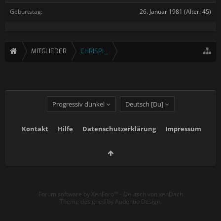
Geburtstag:
26. Januar 1981
(Alter: 45)
MITGLIEDER
CHRISPI_
Progressiv dunkel
Deutsch [Du]
Kontakt
Hilfe
Datenschutzerklärung
Impressum
Forum software by XenForo™
-
Deutsch von xenDach
Theme designed by
Audentio Design
.