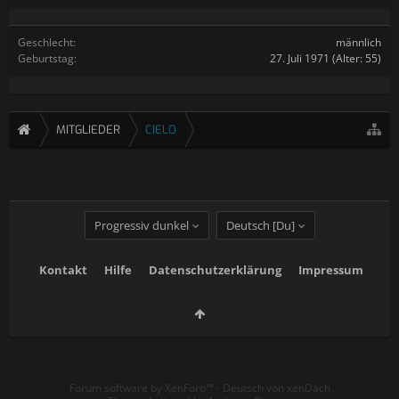
Geschlecht:
männlich
Geburtstag:
27. Juli 1971
(Alter: 55)
MITGLIEDER
CIELO
Progressiv dunkel
Deutsch [Du]
Kontakt
Hilfe
Datenschutzerklärung
Impressum
Forum software by XenForo™
-
Deutsch von xenDach