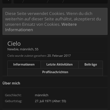
Diese Seite verwendet Cookies. Wenn du dich
weiterhin auf dieser Seite aufhältst, akzeptierst du
unseren Einsatz von Cookies.
Weitere
Informationen
Cielo
Newbie
, männlich, 55
Cielo wurde zuletzt gesehen:
20. Februar 2017
Informationen
Letzte Aktivitäten
Beiträge
Profilnachrichten
Über mich
Geschlecht:
männlich
Geburtstag:
27. Juli 1971 (Alter: 55)