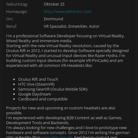
Geburtstag:
Oktober 25
Homepage:
http://www.Behindvr.com
Ort:
Dortmund
Beruf:
VR Spezialist, Entwickler, Autor
I'm a professional Software Developer focusing on Virtual Reality,
Mixed Reality and immersive media.
Starting with the new Virtual Reality revolution, caused by the
Oculus Rift in 2012, I started to develop Software specially designed
for Virtual Reality and unusual Input devices like Razer Hydra. I'm
building custom input devices (for example VR-PinCade) and am
experienced with all common VR-Headests like:
Oculus Rift and Touch
HTC Vive (SteamVR)
Samsung GearVR (Oculus Mobile SDK)
Google Daydream
Cardboard and compatible
Projects for new and upcoming or custom headsets are also
possible.
I'm experienced with developing B2B Content as well as Games,
Development Tools and Backends.
I'm always looking for new challenges and I love to prototype new
hardware and software concepts. Since 2012 I'm writing the german
Virtual Reality Blog
www.bloculus.de.
Feel free to contact me!