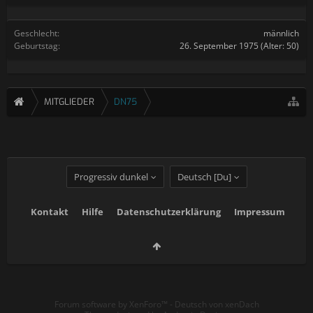
Geschlecht:
männlich
Geburtstag:
26. September 1975
(Alter: 50)
MITGLIEDER
DN75
Progressiv dunkel
Deutsch [Du]
Kontakt
Hilfe
Datenschutzerklärung
Impressum
Forum software by XenForo™
-
Deutsch von xenDach