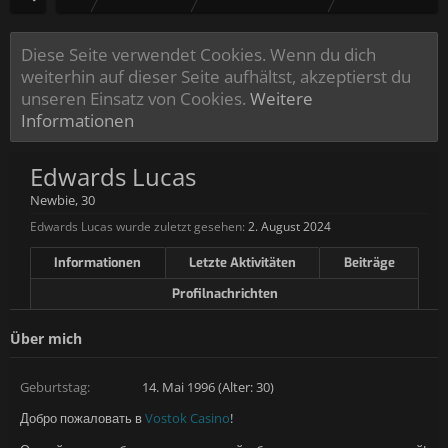
Diese Seite verwendet Cookies. Wenn du dich
weiterhin auf dieser Seite aufhältst, akzeptierst du
unseren Einsatz von Cookies.
Weitere
Informationen
Edwards Lucas
Newbie
, 30
Edwards Lucas wurde zuletzt gesehen:
2. August 2024
Informationen
Letzte Aktivitäten
Beiträge
Profilnachrichten
Über mich
Geburtstag:
14. Mai 1996 (Alter: 30)
Добро пожаловать в
Vostok Casino
!