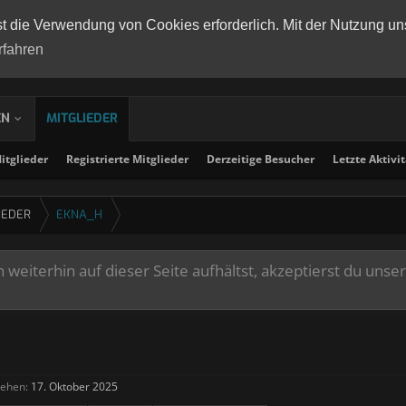
st die Verwendung von Cookies erforderlich. Mit der Nutzung un
rfahren
EN
MITGLIEDER
tglieder
Registrierte Mitglieder
Derzeitige Besucher
Letzte Aktivi
IEDER
EKNA_H
weiterhin auf dieser Seite aufhältst, akzeptierst du unse
sehen:
17. Oktober 2025