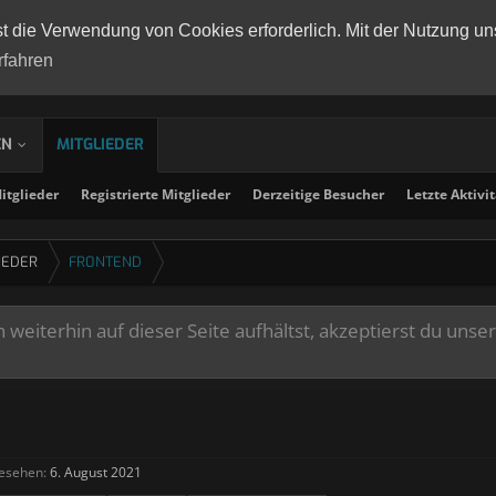
st die Verwendung von Cookies erforderlich. Mit der Nutzung un
rfahren
EN
MITGLIEDER
tglieder
Registrierte Mitglieder
Derzeitige Besucher
Letzte Aktivi
IEDER
FR0NTEND
weiterhin auf dieser Seite aufhältst, akzeptierst du unse
gesehen:
6. August 2021