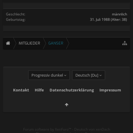
Geschlecht:
männlich
Geburtstag:
31. Juli 1988
(Alter: 38)
MITGLIEDER
GANSER
Progressiv dunkel
Deutsch [Du]
Kontakt
Hilfe
Datenschutzerklärung
Impressum
Forum software by XenForo™
-
Deutsch von xenDach