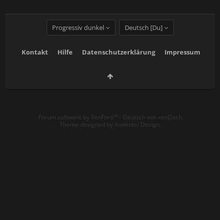
Progressiv dunkel
Deutsch [Du]
Kontakt
Hilfe
Datenschutzerklärung
Impressum
Forum software by XenForo™
-
Deutsch von xenDach
Theme designed by
Audentio Design
.