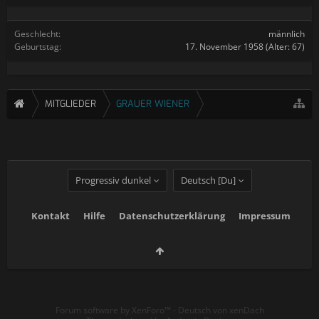
Geschlecht:
männlich
Geburtstag:
17. November 1958
(Alter: 67)
MITGLIEDER
GRAUER WIENER
Progressiv dunkel
Deutsch [Du]
Kontakt
Hilfe
Datenschutzerklärung
Impressum
Forum software by XenForo™
-
Deutsch von xenDach