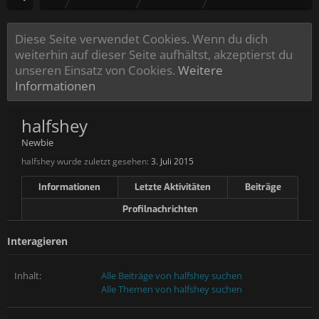
Diese Seite verwendet Cookies. Wenn du dich
weiterhin auf dieser Seite aufhältst, akzeptierst du
unseren Einsatz von Cookies.
Weitere
Informationen
halfshey
Newbie
halfshey wurde zuletzt gesehen:
3. Juli 2015
Informationen
Letzte Aktivitäten
Beiträge
Profilnachrichten
Interagieren
Inhalt:
Alle Beiträge von halfshey suchen
Alle Themen von halfshey suchen