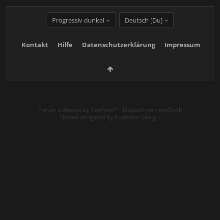
Progressiv dunkel
Deutsch [Du]
Kontakt
Hilfe
Datenschutzerklärung
Impressum
Forum software by XenForo™
-
Deutsch von xenDach
Theme designed by
Audentio Design
.