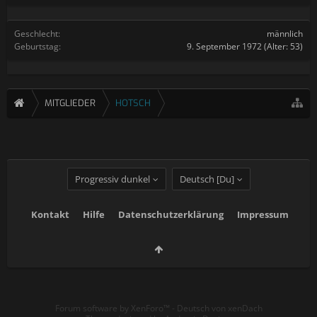
Geschlecht:
männlich
Geburtstag:
9. September 1972
(Alter: 53)
MITGLIEDER
HOTSCH
Progressiv dunkel
Deutsch [Du]
Kontakt
Hilfe
Datenschutzerklärung
Impressum
Forum software by XenForo™
-
Deutsch von xenDach