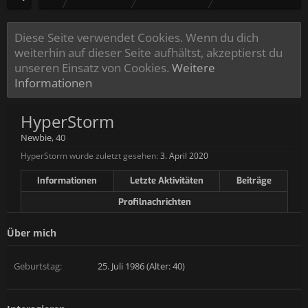
Diese Seite verwendet Cookies. Wenn du dich
weiterhin auf dieser Seite aufhältst, akzeptierst du
unseren Einsatz von Cookies.
Weitere
Informationen
HyperStorm
Newbie
, 40
HyperStorm wurde zuletzt gesehen:
3. April 2020
Informationen
Letzte Aktivitäten
Beiträge
Profilnachrichten
Über mich
Geburtstag:
25. Juli 1986 (Alter: 40)