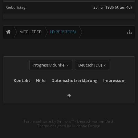
Geburtstag:
25. Juli 1986
(Alter: 40)
MITGLIEDER
HYPERSTORM
Progressiv dunkel
Deutsch [Du]
Kontakt
Hilfe
Datenschutzerklärung
Impressum
Forum software by XenForo™
-
Deutsch von xenDach
Theme designed by
Audentio Design
.