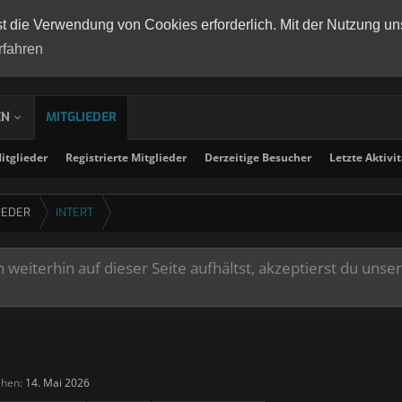
st die Verwendung von Cookies erforderlich. Mit der Nutzung un
rfahren
EN
MITGLIEDER
tglieder
Registrierte Mitglieder
Derzeitige Besucher
Letzte Aktivi
IEDER
INTERT
weiterhin auf dieser Seite aufhältst, akzeptierst du unse
ehen:
14. Mai 2026