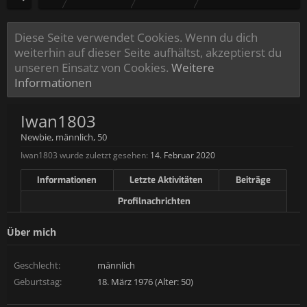
Diese Seite verwendet Cookies. Wenn du dich
weiterhin auf dieser Seite aufhältst, akzeptierst du
unseren Einsatz von Cookies.
Weitere
Informationen
Iwan1803
Newbie
, männlich, 50
Iwan1803 wurde zuletzt gesehen:
14. Februar 2020
Informationen
Letzte Aktivitäten
Beiträge
Profilnachrichten
Über mich
Geschlecht:
männlich
Geburtstag:
18. März 1976 (Alter: 50)