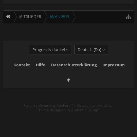
MITGLIEDER
IWAN1803
Progressiv dunkel
Deutsch [Du]
Kontakt
Hilfe
Datenschutzerklärung
Impressum
Forum software by XenForo™
-
Deutsch von xenDach
Theme designed by
Audentio Design
.