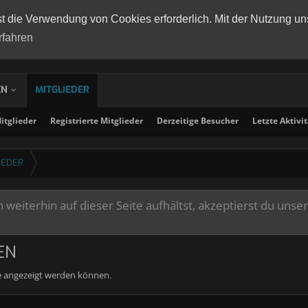
st die Verwendung von Cookies erforderlich. Mit der Nutzung un
rfahren
EN
MITGLIEDER
tglieder
Registrierte Mitglieder
Derzeitige Besucher
Letzte Aktivi
IEDER
weiterhin auf dieser Seite aufhältst, akzeptierst du unse
EN
ie angezeigt werden können.