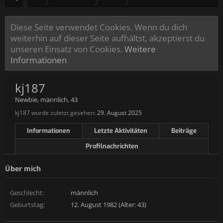
Diese Seite verwendet Cookies. Wenn du dich
weiterhin auf dieser Seite aufhältst, akzeptierst du
unseren Einsatz von Cookies.
Weitere
Informationen
kj187
Newbie
, männlich, 43
kj187 wurde zuletzt gesehen:
29. August 2025
Informationen
Letzte Aktivitäten
Beiträge
Profilnachrichten
Über mich
Geschlecht:
männlich
Geburtstag:
12. August 1982 (Alter: 43)