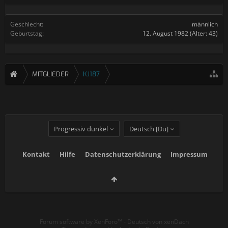
Geschlecht:
männlich
Geburtstag:
12. August 1982
(Alter: 43)
MITGLIEDER
KJ187
Progressiv dunkel
Deutsch [Du]
Kontakt
Hilfe
Datenschutzerklärung
Impressum
Forum software by XenForo™
-
Deutsch von xenDach