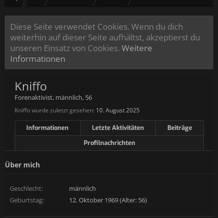
Diese Seite verwendet Cookies. Wenn du dich
weiterhin auf dieser Seite aufhältst, akzeptierst du
unseren Einsatz von Cookies.
Weitere
Informationen
Kniffo
Forenaktivist
, männlich, 56
Kniffo wurde zuletzt gesehen:
10. August 2025
Informationen
Letzte Aktivitäten
Beiträge
Profilnachrichten
Über mich
Geschlecht:
männlich
Geburtstag:
12. Oktober 1969 (Alter: 56)