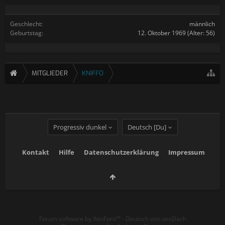
Geschlecht:
männlich
Geburtstag:
12. Oktober 1969
(Alter: 56)
MITGLIEDER
KNIFFO
Progressiv dunkel
Deutsch [Du]
Kontakt
Hilfe
Datenschutzerklärung
Impressum
Forum software by XenForo™
-
Deutsch von xenDach