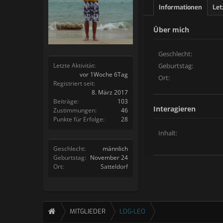
Informationen
Let
Über mich
Geschlecht:
Letzte Aktivität:
Geburtstag:
vor 1Woche 6Tag
Ort:
Registriert seit:
8. März 2017
Beiträge:
103
Interagieren
Zustimmungen:
46
Punkte für Erfolge:
28
Inhalt:
Geschlecht:
männlich
Geburtstag:
November 24
Ort:
Satteldorf
MITGLIEDER
LDG-LEO