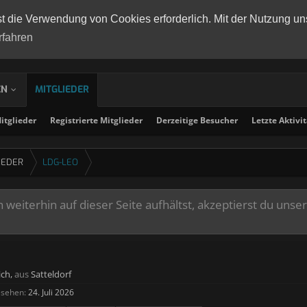
st die Verwendung von Cookies erforderlich. Mit der Nutzung un
rfahren
EN
MITGLIEDER
tglieder
Registrierte Mitglieder
Derzeitige Besucher
Letzte Aktivi
IEDER
LDG-LEO
weiterhin auf dieser Seite aufhältst, akzeptierst du unse
ich,
aus
Satteldorf
esehen:
24. Juli 2026