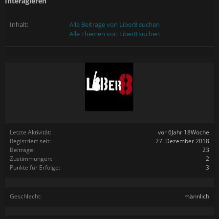
Interagieren
Inhalt:
Alle Beiträge von Liber8 suchen
Alle Themen von Liber8 suchen
Letzte Aktivität:
vor 6Jahr 18Woche
Registriert seit:
27. Dezember 2018
Beiträge:
23
Zustimmungen:
2
Punkte für Erfolge:
3
Geschlecht:
männlich