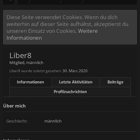
Diese Seite verwendet Cookies. Wenn du dich
weiterhin auf dieser Seite aufhältst, akzeptierst du
unseren Einsatz von Cookies.
Weitere
Informationen
Liber8
Mitglied
, männlich
Liber8 wurde zuletzt gesehen:
30. März 2020
Informationen
Letzte Aktivitäten
Beiträge
Profilnachrichten
Über mich
Geschlecht:
männlich