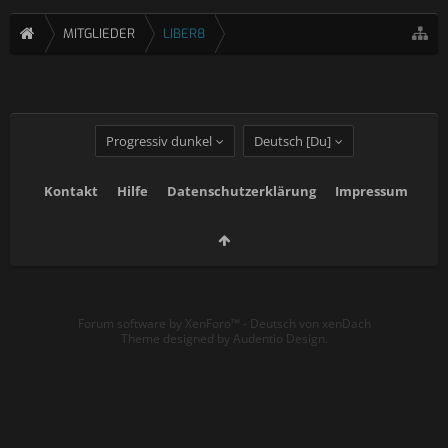
MITGLIEDER
LIBER8
Progressiv dunkel
Deutsch [Du]
Kontakt
Hilfe
Datenschutzerklärung
Impressum
Forum software by XenForo™
-
Deutsch von xenDach
Theme designed by
Audentio Design
.