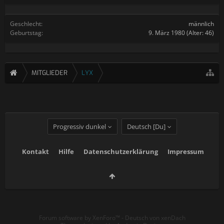
Geschlecht:
männlich
Geburtstag:
9. März 1980
(Alter: 46)
MITGLIEDER
LYX
Progressiv dunkel
Deutsch [Du]
Kontakt
Hilfe
Datenschutzerklärung
Impressum
Forum software by XenForo™
-
Deutsch von xenDach