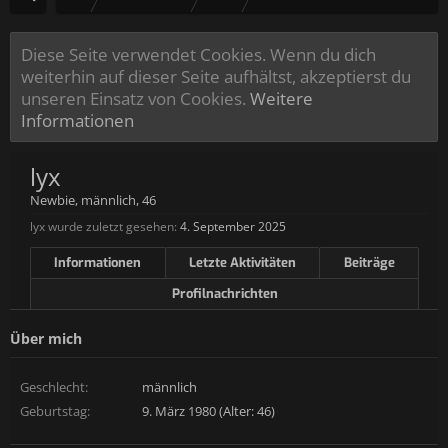
Diese Seite verwendet Cookies. Wenn du dich
weiterhin auf dieser Seite aufhältst, akzeptierst du
unseren Einsatz von Cookies.
Weitere
Informationen
lyx
Newbie
, männlich, 46
lyx wurde zuletzt gesehen:
4. September 2025
Informationen
Letzte Aktivitäten
Beiträge
Profilnachrichten
Über mich
Geschlecht:
männlich
Geburtstag:
9. März 1980 (Alter: 46)