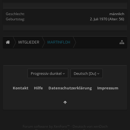
Geschlecht:
männlich
Geburtstag:
2. Juli 1970
(Alter: 56)
MITGLIEDER
MARTINFLOH
Progressiv dunkel
Deutsch [Du]
Kontakt
Hilfe
Datenschutzerklärung
Impressum
Forum software by XenForo™
-
Deutsch von xenDach