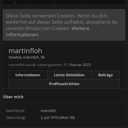
Diese Seite verwendet Cookies. Wenn du dich
weiterhin auf dieser Seite aufhältst, akzeptierst du
unseren Einsatz von Cookies.
Weitere
Informationen
martinfloh
Newbie
, männlich, 56
martinfloh wurde zuletzt gesehen:
11. Februar 2023
Informationen
Letzte Aktivitäten
Beiträge
Profilnachrichten
Über mich
Geschlecht:
männlich
Geburtstag:
2. Juli 1970 (Alter: 56)