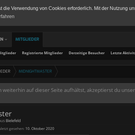
st die Verwendung von Cookies erforderlich. Mit der Nutzung un
rfahren
EN
MITGLIEDER
tglieder
Registrierte Mitglieder
Derzeitige Besucher
Letzte Aktivi
IEDER
MIDNIGHTMASTER
weiterhin auf dieser Seite aufhältst, akzeptierst du unse
ster
aus
Bielefeld
letzt gesehen:
10. Oktober 2020