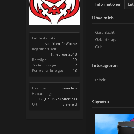
Informationen
Let
Über mich
Geschlecht:
Letzte Aktivität:
Geburtstag:
vor 5Jahr 42Woche
Ort:
Registriert seit:
1. Februar 2018
Beiträge:
39
Zustimmungen:
32
Interagieren
Punkte für Erfolge:
18
Inhalt:
Geschlecht:
männlich
Geburtstag:
12. Juni 1975
(Alter: 51)
Signatur
Ort:
Bielefeld