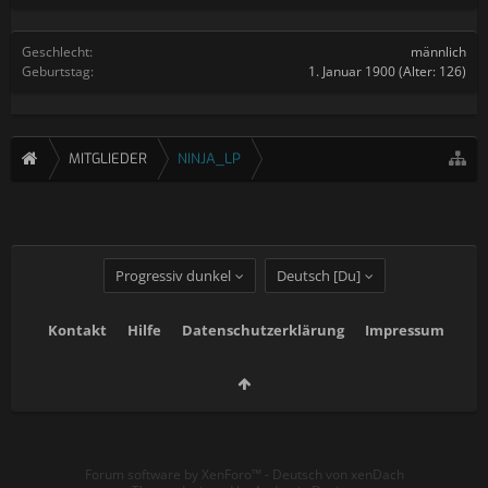
Geschlecht:
männlich
Geburtstag:
1. Januar 1900
(Alter: 126)
MITGLIEDER
NINJA_LP
Progressiv dunkel
Deutsch [Du]
Kontakt
Hilfe
Datenschutzerklärung
Impressum
Forum software by XenForo™
-
Deutsch von xenDach