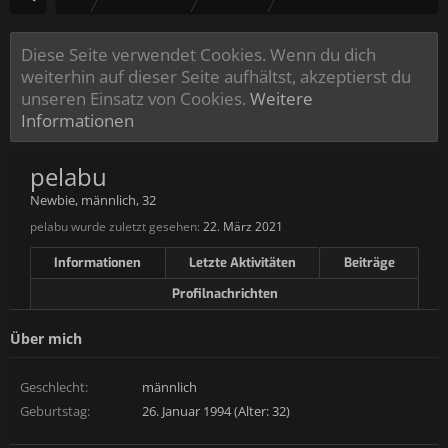
Diese Seite verwendet Cookies. Wenn du dich
weiterhin auf dieser Seite aufhältst, akzeptierst du
unseren Einsatz von Cookies.
Weitere
Informationen
pelabu
Newbie
, männlich, 32
pelabu wurde zuletzt gesehen:
22. März 2021
Informationen
Letzte Aktivitäten
Beiträge
Profilnachrichten
Über mich
Geschlecht:
männlich
Geburtstag:
26. Januar 1994 (Alter: 32)