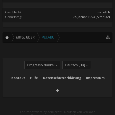
Geschlecht:
männlich
Geburtstag:
26. Januar 1994
(Alter: 32)
MITGLIEDER
PELABU
Progressiv dunkel
Deutsch [Du]
Kontakt
Hilfe
Datenschutzerklärung
Impressum
Forum software by XenForo™
-
Deutsch von xenDach