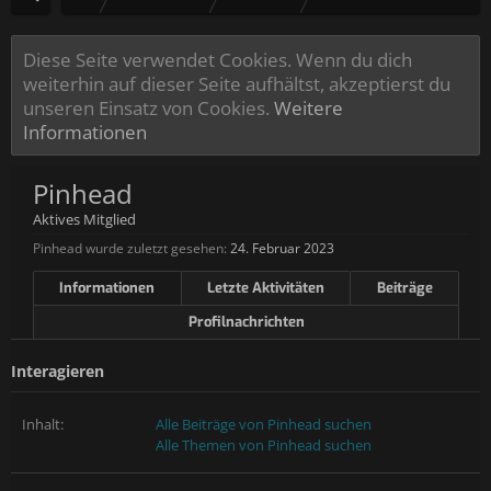
Diese Seite verwendet Cookies. Wenn du dich
weiterhin auf dieser Seite aufhältst, akzeptierst du
unseren Einsatz von Cookies.
Weitere
Informationen
Pinhead
Aktives Mitglied
Pinhead wurde zuletzt gesehen:
24. Februar 2023
Informationen
Letzte Aktivitäten
Beiträge
Profilnachrichten
Interagieren
Inhalt:
Alle Beiträge von Pinhead suchen
Alle Themen von Pinhead suchen