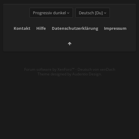
Progressiv dunkel
Deutsch [Du]
Kontakt
Hilfe
Datenschutzerklärung
Impressum
Forum software by XenForo™
-
Deutsch von xenDach
Theme designed by
Audentio Design
.