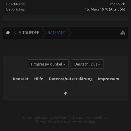
Geschlecht:
männlich
Geburtstag:
15. März 1970
(Alter: 56)
MITGLIEDER
RATZFATZ
Progressiv dunkel
Deutsch [Du]
Kontakt
Hilfe
Datenschutzerklärung
Impressum
Forum software by XenForo™
-
Deutsch von xenDach
Theme designed by
Audentio Design
.