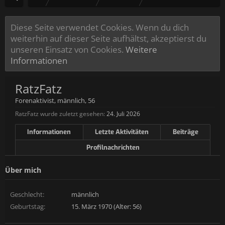
Diese Seite verwendet Cookies. Wenn du dich
weiterhin auf dieser Seite aufhältst, akzeptierst du
unseren Einsatz von Cookies.
Weitere
Informationen
RatzFatz
Forenaktivist
, männlich, 56
RatzFatz wurde zuletzt gesehen:
24. Juli 2026
Informationen
Letzte Aktivitäten
Beiträge
Profilnachrichten
Über mich
Geschlecht:
männlich
Geburtstag:
15. März 1970 (Alter: 56)