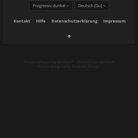
Progressiv dunkel
Deutsch [Du]
Kontakt
Hilfe
Datenschutzerklärung
Impressum
Forum software by XenForo™
-
Deutsch von xenDach
Theme designed by
Audentio Design
.