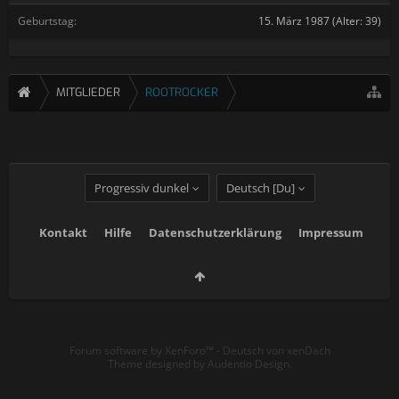
Geburtstag:
15. März 1987
(Alter: 39)
MITGLIEDER
ROOTROCKER
Progressiv dunkel
Deutsch [Du]
Kontakt
Hilfe
Datenschutzerklärung
Impressum
Forum software by XenForo™
-
Deutsch von xenDach
Theme designed by
Audentio Design
.