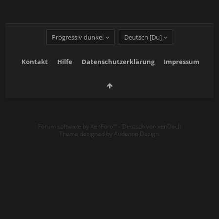
Progressiv dunkel
Deutsch [Du]
Kontakt
Hilfe
Datenschutzerklärung
Impressum
Forum software by XenForo™
-
Deutsch von xenDach
Theme designed by
Audentio Design
.