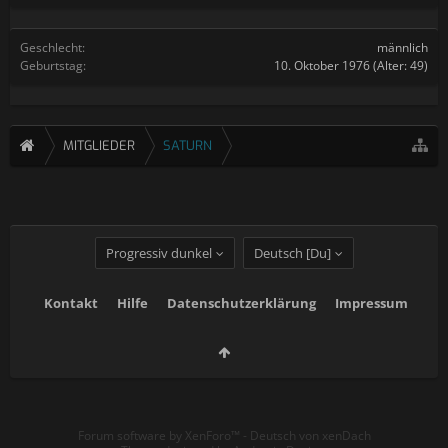
Geschlecht:
männlich
Geburtstag:
10. Oktober 1976
(Alter: 49)
MITGLIEDER
SATURN
Progressiv dunkel
Deutsch [Du]
Kontakt
Hilfe
Datenschutzerklärung
Impressum
Forum software by XenForo™
-
Deutsch von xenDach