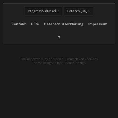
Progressiv dunkel
Deutsch [Du]
Kontakt
Hilfe
Datenschutzerklärung
Impressum
Forum software by XenForo™
-
Deutsch von xenDach
Theme designed by
Audentio Design
.