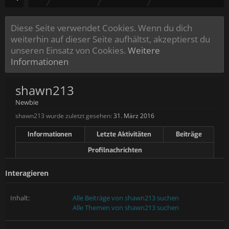
Diese Seite verwendet Cookies. Wenn du dich
weiterhin auf dieser Seite aufhältst, akzeptierst du
unseren Einsatz von Cookies.
Weitere
Informationen
shawn213
Newbie
shawn213 wurde zuletzt gesehen:
31. März 2016
Informationen
Letzte Aktivitäten
Beiträge
Profilnachrichten
Interagieren
Inhalt:
Alle Beiträge von shawn213 suchen
Alle Themen von shawn213 suchen